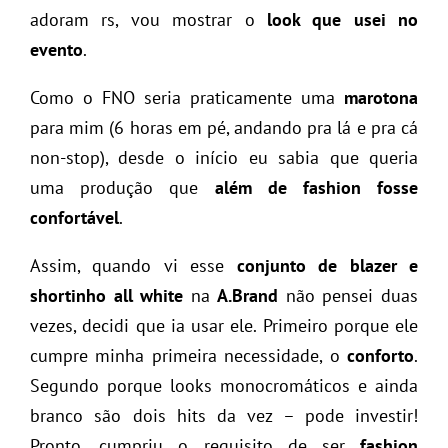
adoram rs, vou mostrar o
look que usei no
evento
.
Como o FNO seria praticamente uma
marotona
para mim (6 horas em pé, andando pra lá e pra cá
non-stop), desde o início eu sabia que queria
uma produção que
além de fashion fosse
confortável
.
Assim, quando vi esse
conjunto de blazer e
shortinho all white
na
A.Brand
não pensei duas
vezes, decidi que ia usar ele. Primeiro porque ele
cumpre minha primeira necessidade, o
conforto
.
Segundo porque looks monocromáticos e ainda
branco são dois hits da vez – pode investir!
Pronto, cumpriu o requisito de ser
fashion