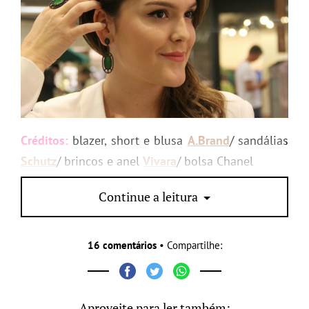
Créditos:
blazer, short e blusa
A.Brand
/ sandálias
Schutz
/ brincos e anel
Vivara
/ bolsa Chanel
PS:
o que acharam? Me contem 😉
Continue a leitura
16 comentários
• Compartilhe:
Aproveite para ler também: