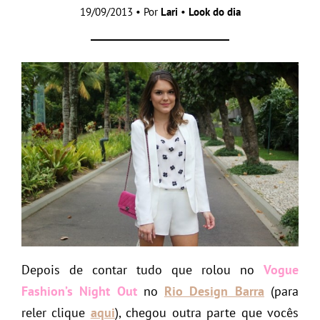
19/09/2013 • Por
Lari
•
Look do dia
Depois de contar tudo que rolou no
Vogue
Fashion’s Night Out
no
Rio Design Barra
(para
reler clique
aqui
), chegou outra parte que vocês