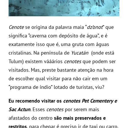
Cenote
se origina da palavra maia “
dz’onot
” que
significa “caverna com depósito de água”, e é
exatamente isso que é, uma gruta com águas
cristalinas. Na península de
Yucatán
(onde está
Tulum) existem vááários
cenotes
que podem ser
visitados. Mas, preste bastante atenção na hora
de escolher qual visitar para não cair em um
“programa de índio” lotado de turistas, viu?
Eu recomendo visitar os
cenotes Pet Cementery e
Sac Actun
. Esses
cenotes
por serem mais
afastados do centro
são mais preservados e
restritos
, para chegar é preciso ir de taxi ou carro,