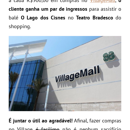
a cada R$900,00 em compras no
VillageMall
,
o
cliente ganha um par de ingressos
para assistir o
balé
O Lago dos Cisnes
no
Teatro Bradesco
do
shopping.
É juntar o útil ao agradável!
Afinal, fazer compras
no Village
é facílimo
não é nenhum sacrifício