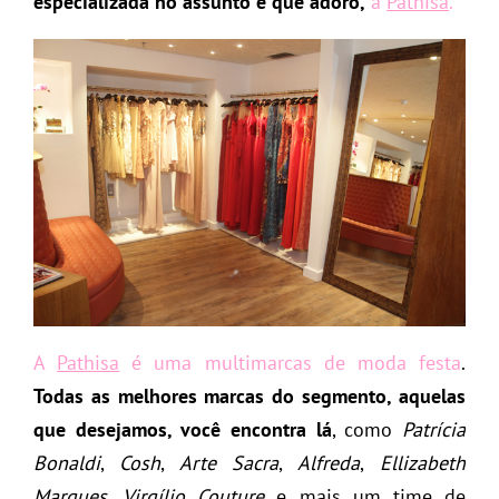
especializada no assunto e que adoro,
a
Pathisa
.
A
Pathisa
é uma multimarcas de moda festa
.
Todas as melhores marcas do segmento, aquelas
que desejamos, você encontra lá
, como
Patrícia
Bonaldi
,
Cosh
,
Arte Sacra
,
Alfreda
,
Ellizabeth
Marques
,
Virgílio Couture
e mais um time de