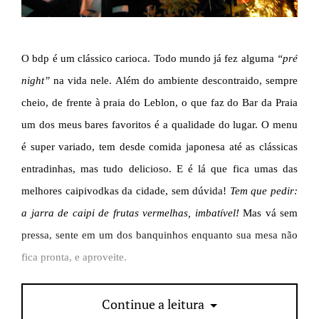
O bdp é um clássico carioca. Todo mundo já fez alguma
“pré
night”
na vida nele. Além do ambiente descontraido, sempre
cheio, de frente à praia do Leblon, o que faz do Bar da Praia
um dos meus bares favoritos é a qualidade do lugar. O menu
é super variado, tem desde comida japonesa até as clássicas
entradinhas, mas tudo delicioso. E é lá que fica umas das
melhores caipivodkas da cidade, sem dúvida!
Tem que pedir:
a jarra de caipi de frutas vermelhas, imbatível!
Mas vá sem
pressa, sente em um dos banquinhos enquanto sua mesa não
fica pronta, e aproveite.
Rua João Lira, 5, Hotel Marina Palace – Leblon
Continue a leitura