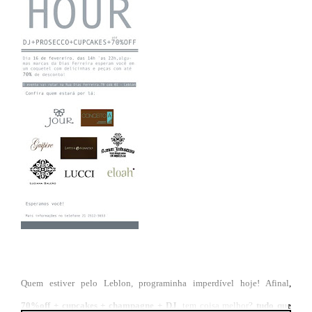
Quem estiver pelo Leblon, programinha imperdível hoje! Afinal,
70%off + cupcakes + champagne + DJ
, tem coisa melhor?
tudo que