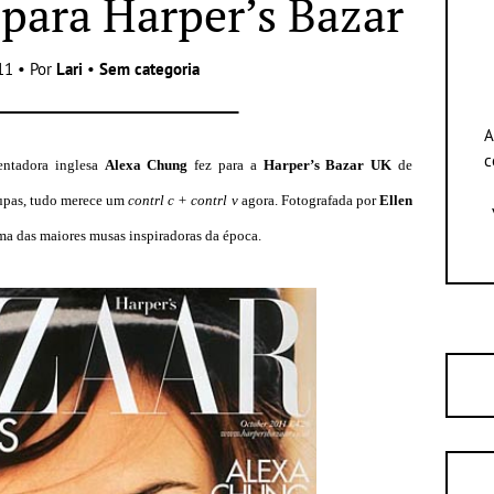
para Harper’s Bazar
11 • Por
Lari
•
Sem categoria
A
c
entadora inglesa
Alexa Chung
fez para a
Harper’s Bazar
UK
de
oupas, tudo merece um
contrl c + contrl v
agora
. Fotografada por
Ellen
a das maiores musas inspiradoras da época.