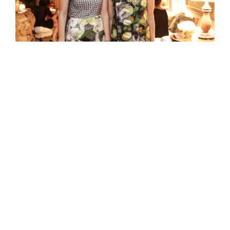
As irmãs, Juliana e Alessandra
Essa fórmula resultou em
roupas que são usadas
por figurinhas famosas do street style
como
Viviana Volpicela
,
Miroslava Duma
,
Helena
Bordon
, e mais um grupo bacanudo de
fashionistas. Além disso, suas estampas
ultrapassaram os closets e hoje também podem
ser vistas em
itens de decoração e biquínis
.