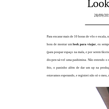
Look
28/09/20
Para encarar mais de 10 horas de vôo e escala, 
hora de montar um
look para viajar
, eu semp
(para poupar espaço na mala, e por serem fáceis 
dis-pen-sá-vel uma pashimina. Não entendo o m
frio, o paninho além de dar um up na produç
estavamos esperando, e registrei não só o meu