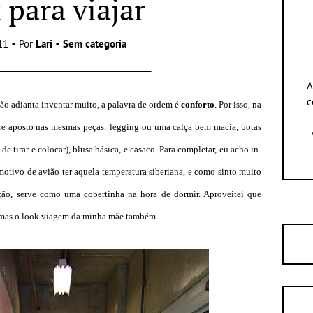
 para viajar
11 • Por
Lari
•
Sem categoria
A
c
não adianta inventar muito, a palavra de ordem é
conforto
. Por isso, na
re aposto nas mesmas peças: legging ou uma calça bem macia, botas
de tirar e colocar), blusa básica, e casaco. Para completar, eu acho in-
otivo de avião ter aquela temperatura siberiana, e como sinto muito
ão, serve como uma cobertinha na hora de dormir. Aproveitei que
, mas o look viagem da minha mãe também.