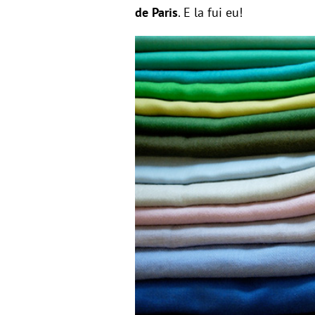
de Paris
. E la fui eu!