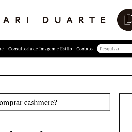
re
Consultoria de Imagem e Estilo
Contato
omprar cashmere?