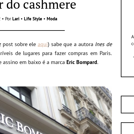
r do cashmere
 • Por
Lari
•
Life Style
•
Moda
A
z post sobre ele
aqui
) sabe que a autora
Ines de
c
ríveis de lugares para fazer compras em Paris.
 e assino em baixo é a marca
Eric Bompard
.