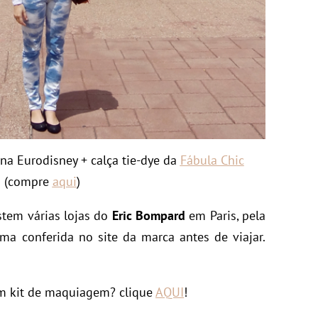
a Eurodisney + calça tie-dye da
Fábula Chic
(compre
aqui
)
stem várias lojas do
Eric Bompard
em Paris, pela
ma conferida no site da marca antes de viajar.
m kit de maquiagem? clique
AQUI
!