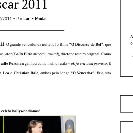
car 2011
2/2011 • Por
Lari
•
Moda
A
c
11
. O grande vencedor da noite foi o filme
“O Discurso do Rei”
, que
e, ator (
Colin Firth
mereceu muito!
), diretor e roteiro original. Como
talie Portman
ganhou como melhor atriz –
ok já era bem previsto
. E
sa Leo
e
Christian Bale
, ambos pelo longa
“O Vencedor”
.
Btw, não
s celebs hollywoodianas!