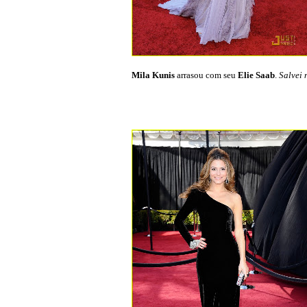
Mila Kunis
arrasou com seu
Elie Saab
.
Salvei 