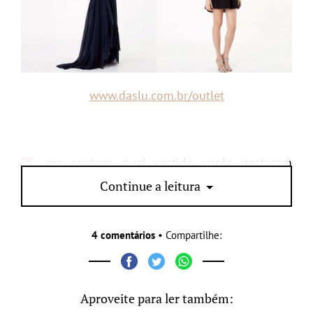
www.daslu.com.br/outlet
PS:
me contem, qual vestido vocês gostaram
mais?
Continue a leitura
4 comentários
• Compartilhe:
Aproveite para ler também: