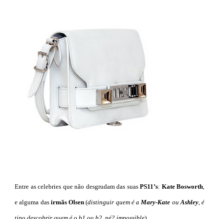
Entre as celebries que não desgrudam das suas
PS11’s
:
Kate
Bosworth
,
e alguma das
irmãs Olsen
(
distinguir quem é a
Mary-Kate
ou
Ashley
, é
tipo descobrir quem é o b1 ou b2, né? impossible
)