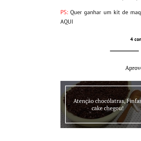
PS:
Quer ganhar um kit de maqu
AQUI
4 co
Aprov
Atenção chocólatras, Finfa
cake chegou!