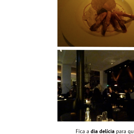
Fica a
dia delícia
para qu