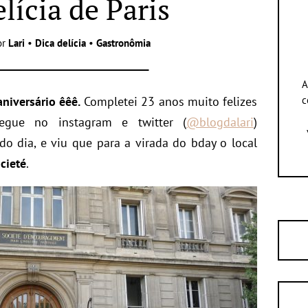
lícia de Paris
or
Lari
•
Dica delícia
•
Gastronômia
A
niversário êêê.
Completei 23 anos muito felizes
c
gue no instagram e twitter (
@blogdalari
)
dia, e viu que para a virada do bday o local
cieté
.