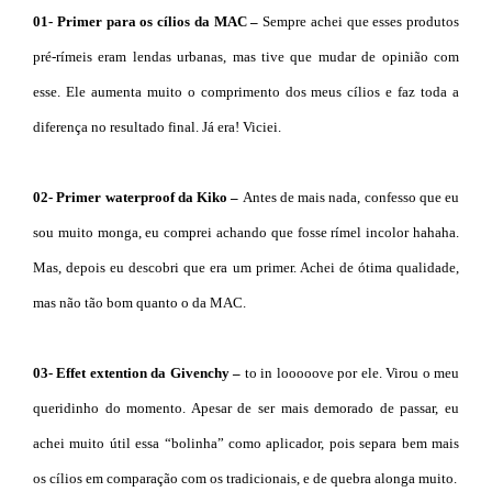
01- Primer para os cílios da MAC –
Sempre achei que esses produtos
pré-rímeis eram lendas urbanas, mas tive que mudar de opinião com
esse. Ele aumenta muito o comprimento dos meus cílios e faz toda a
diferença no resultado final. Já era! Viciei.
02- Primer waterproof da Kiko –
Antes de mais nada, confesso que eu
sou muito monga, eu comprei achando que fosse rímel incolor hahaha.
Mas, depois eu descobri que era um primer. Achei de ótima qualidade,
mas não tão bom quanto o da MAC.
03- Effet extention da Givenchy –
to in looooove por ele. Virou o meu
queridinho do momento. Apesar de ser mais demorado de passar, eu
achei muito útil essa “bolinha” como aplicador, pois separa bem mais
os cílios em comparação com os tradicionais, e de quebra alonga muito.