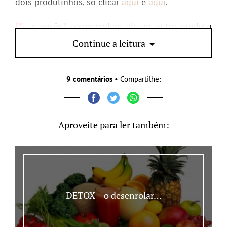
dois produtinhos, só clicar
aqui
e
aqui
.
PS:
e vocês? recomendam algum outro produto
da YSL?
Continue a leitura
9 comentários
• Compartilhe:
Aproveite para ler também:
DETOX – o desenrolar…