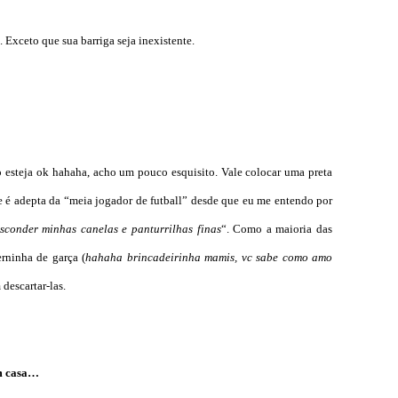
. Exceto que sua barriga seja inexistente.
 esteja ok hahaha, acho um pouco esquisito. Vale colocar uma preta
é adepta da “meia jogador de futball” desde que eu me entendo por
sconder minhas canelas e panturrilhas finas
“. Como a maioria das
erninha de garça (
hahaha brincadeirinha mamis, vc sabe como amo
 descartar-las.
em casa…