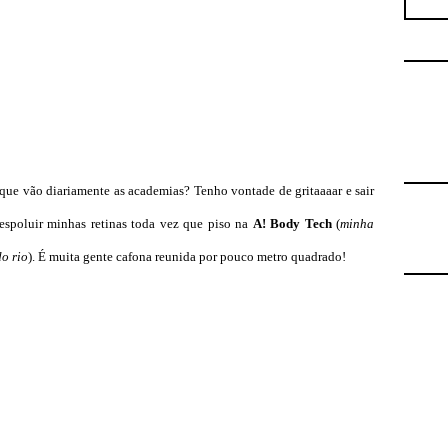
ue vão diariamente as academias? Tenho vontade de gritaaaar e sair
despoluir minhas retinas toda vez que piso na
A! Body Tech
(
minha
do rio
). É muita gente cafona reunida por pouco metro quadrado!