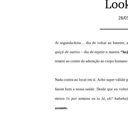
Loo
28/0
Ai segunda-feira… dia de voltar ao batente, a
quiçá de outros
– dia de repetir o mantra
“hoj
remete ao centro de adoração ao corpo humano
Nada contra ao local em si. Acho super válido p
fazem bem a nossa saúde. Desde que eu voltei 
menos 1x por semana eu to lá, ok? ha
haha
assunto.