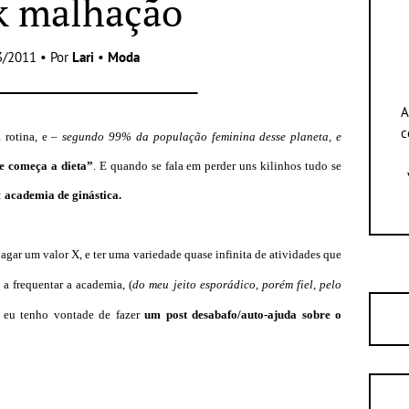
k malhação
3/2011 • Por
Lari
•
Moda
A
c
 rotina, e –
segundo 99% da população feminina desse planeta, e
e começa a dieta”
. E quando se fala em perder uns kilinhos tudo se
:
academia de ginástica.
agar um valor X, e ter uma variedade quase infinita de atividades que
a frequentar a academia, (
do meu jeito esporádico, porém fiel, pelo
) eu tenho vontade de fazer
um post desabafo/a
uto-ajuda sobre o