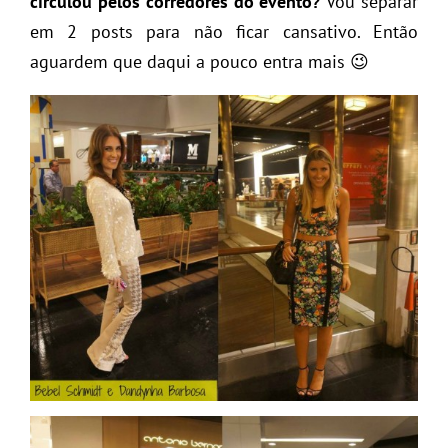
circulou pelos corredores do evento?
Vou separar
em 2 posts para não ficar cansativo. Então
aguardem que daqui a pouco entra mais 😉