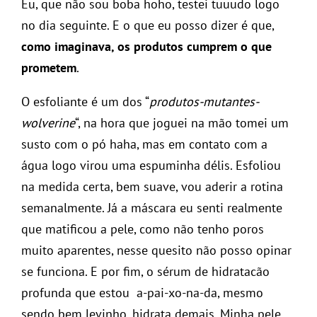
Eu, que não sou boba hoho, testei tuuudo logo
no dia seguinte. E o que eu posso dizer é que,
como imaginava, os produtos cumprem o que
prometem
.
O esfoliante é um dos “
produtos-mutantes-
wolverine
“, na hora que joguei na mão tomei um
susto com o pó haha, mas em contato com a
água logo virou uma espuminha délis. Esfoliou
na medida certa, bem suave, vou aderir a rotina
semanalmente. Já a máscara eu senti realmente
que matificou a pele, como não tenho poros
muito aparentes, nesse quesito não posso opinar
se funciona. E por fim, o sérum de hidratacão
profunda que estou a-pai-xo-na-da, mesmo
sendo bem levinho, hidrata demais. Minha pele