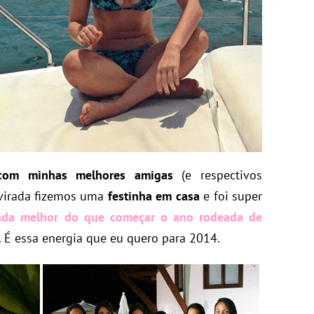
 com minhas melhores amigas
(e respectivos
 virada fizemos uma
festinha em casa
e foi super
ada melhor do que começar o ano rodeada de
. É essa energia que eu quero para 2014.