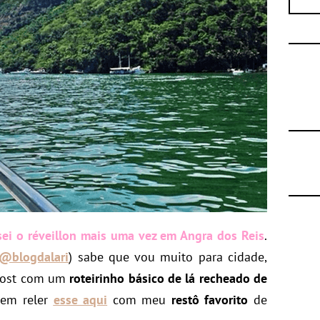
ei o réveillon mais uma vez em Angra dos Reis
.
@blogdalari
) sabe que vou muito para cidade,
 post com um
roteirinho básico de lá recheado de
dem reler
esse aqui
com meu
restô favorito
de