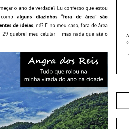
omeçar o ano de verdade? Eu confesso que estou
 como
alguns diazinhos “fora de área” são
ntes de ideias
, né? E no meu caso, fora de área
ia 29 quebrei meu celular – mas nada que até o
A
c