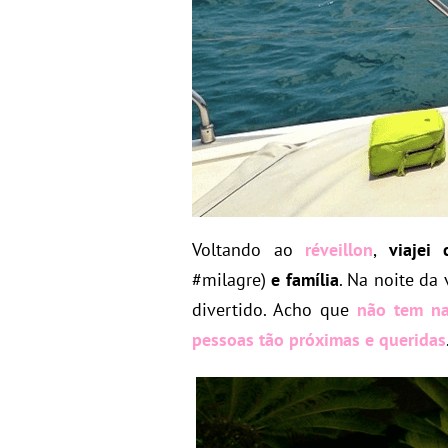
Voltando ao
réveillon
,
viajei
#milagre)
e família
. Na noite da
divertido. Acho que
não tem n
pessoas tão próximas e queridas