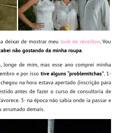
ia deixar de mostrar meu
look de réveillon
. Vou
abei não gostando da minha roupa
.
o, longe de mim, mas esse ano comprei minha
vembro e por isso
tive alguns “problemitchas”
. 1-
chegou na hora estava apertado (inscrição para
estido antes de fazer o curso de consultoria de
vorece. 3- na época não sabia onde ia passar e
ou arrumado demais.