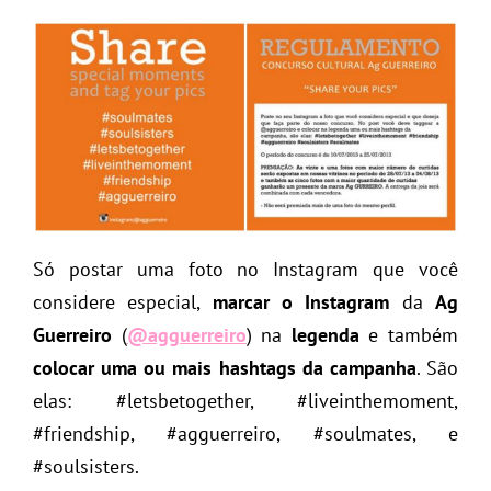
Só postar uma foto no Instagram que você
considere especial,
marcar o Instagram
da
Ag
Guerreiro
(
@agguerreiro
) na
legenda
e também
colocar uma ou mais hashtags da campanha
. São
elas: #letsbetogether, #liveinthemoment,
#friendship, #agguerreiro, #soulmates, e
#soulsisters.