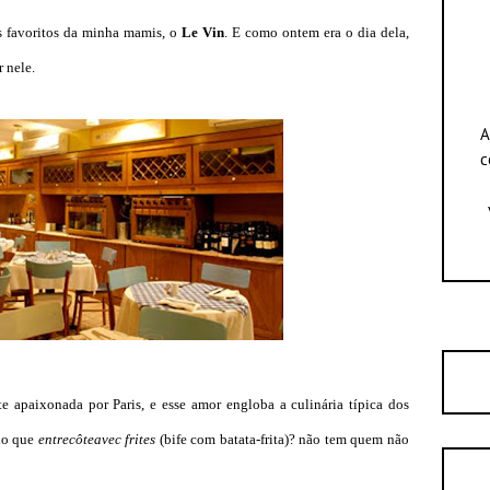
s favoritos da minha mamis, o
Le Vin
. E como ontem era o dia dela,
r nele.
A
c
paixonada por Paris, e esse amor engloba a culinária típica dos
 do que
entrecôte
avec frites
(bife com batata-frita)?
não tem quem não