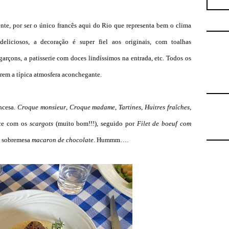
nte, por ser o único francês aqui do Rio que representa bem o clima
deliciosos, a decoração é super fiel aos originais, com toalhas
arçons, a patisserie com doces lindíssimos na entrada, etc. Todos os
arem a típica atmosfera aconchegante.
ncesa.
Croque monsieur
,
C
roque madame
,
Tartines
,
Huitres fraîches
,
e com os
scargots
(muito bom!!!), seguido por
Filet de boeuf com
de sobremesa
macaron de chocolate
. Hummm….