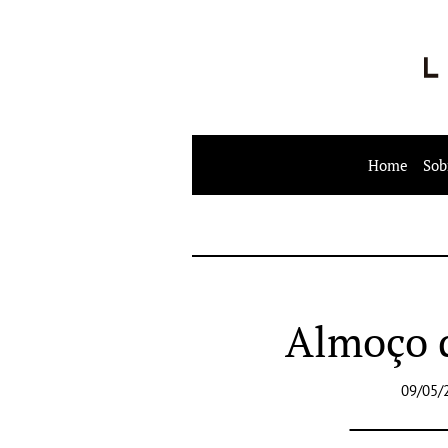
Home
Sob
Almoço d
09/05/