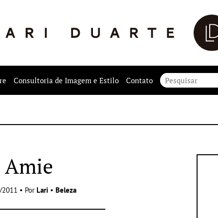
re
Consultoria de Imagem e Estilo
Contato
Amie
/2011 • Por
Lari
•
Beleza