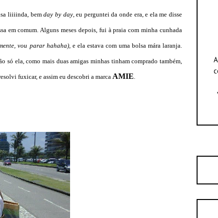
sa liiiinda, bem
day by day
, eu perguntei da onde era, e ela me disse
sa em comum. Alguns meses depois, fui à praia com minha cunhada
amente, vou parar hahaha)
, e ela estava com uma bolsa mára laranja.
A
não só ela, como mais duas amigas minhas tinham comprado também,
c
AMIE
resolvi fuxicar, e assim eu descobri a marca
.