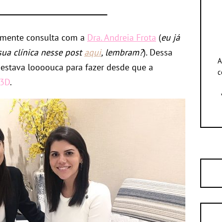
amente consulta com a
Dra. Andreia Frota
(
eu já
sua clínica nesse post
aqui
, lembram?
). Dessa
A
 estava loooouca para fazer desde que a
c
 3D
.