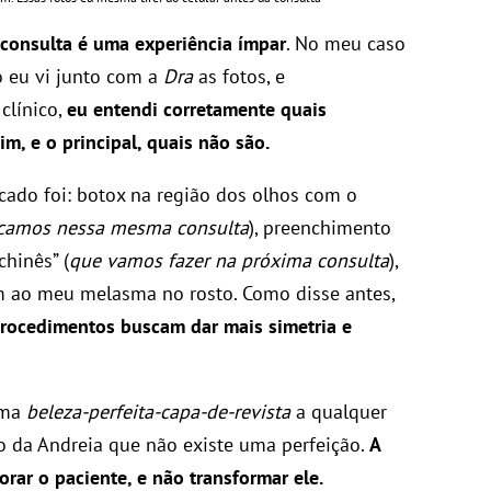
 consulta é uma experiência ímpar
. No meu caso
 eu vi junto com a
Dra
as fotos, e
clínico,
eu entendi corretamente quais
m, e o principal, quais não são.
cado foi: botox na região dos olhos com o
icamos nessa mesma consulta
), preenchimento
chinês” (
que vamos fazer na próxima consulta
),
m ao meu melasma no rosto. Como disse antes,
procedimentos buscam dar mais simetria e
uma
beleza-perfeita-capa-de-revista
a qualquer
rso da Andreia que não existe uma perfeição.
A
horar o paciente, e não transformar ele.