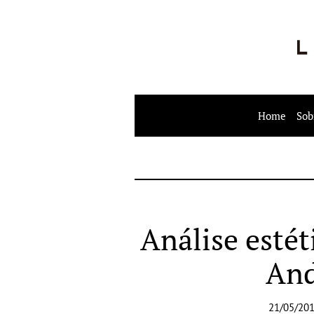
Home
Sob
Análise estét
And
21/05/201