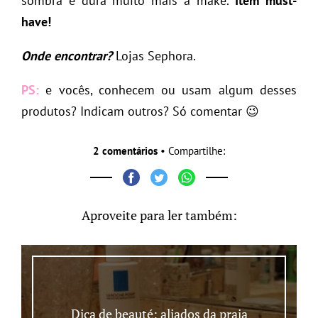
sombra e dura muito mais a make.
Item must-
have!
Onde encontrar?
Lojas Sephora.
PS:
e vocês, conhecem ou usam algum desses
produtos? Indicam outros? Só comentar 😉
2 comentários
• Compartilhe:
Aproveite para ler também:
Dica de beauté: aliados da praia