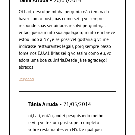
Tânia Arruda
• 20/05/2014
Oi Lari, desculpe minha pergunta não tem nada
haver com o post, mas como sei q vc sempre
responde suas seguidoras resolvi perguntar,…
então,queria muito sua ajuda,porq muito em breve
estou indo á NY , e se possível gostaria q vc me
indicasse restaurantes legais, porq sempre passo
fome nos E.U.A!!!Mas sei q vc assim como eu, vc
adora uma boa culinária.Desde já te agradeço!
abraços
Responder
Tânia Arruda
• 21/05/2014
oi,Lari, então, andei pesquisando melhor
e vi q vc fez um post super completo
sobre restaurantes em NY. De qualquer