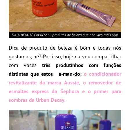
Dica de produto de beleza é bom e todas nós
gostamos, né? Por isso, hoje eu vou compartilhar
com vocês
três produtinhos com funções
distintas que estou a-man-do:
o condicionador
revitalizante da marca Aussie, o removedor de
esmaltes express da Sephora e o primer para
sombras da Urban Decay
.