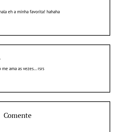
mala eh a minha favorita! hahaha
1
ue só me ama as vezes… rsrs
Comente