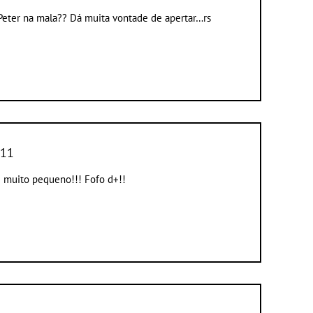
o Peter na mala?? Dá muita vontade de apertar…rs
011
é muito pequeno!!! Fofo d+!!