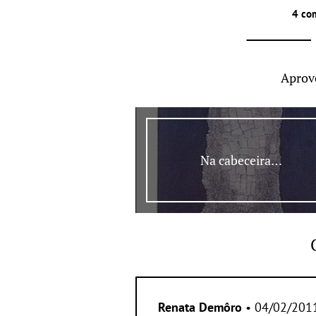
4 co
Aprov
Na cabeceira…
Renata Demôro
• 04/02/201