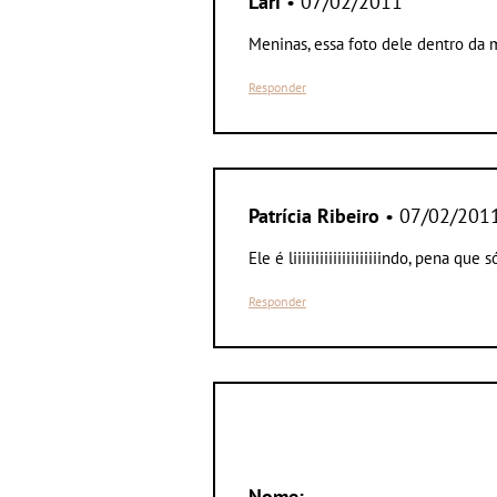
Lari
• 07/02/2011
Meninas, essa foto dele dentro da 
Responder
Patrícia Ribeiro
• 07/02/201
Ele é liiiiiiiiiiiiiiiiiiiindo, pena q
Responder
Nome: