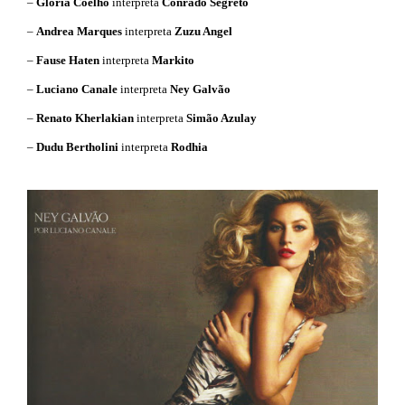
–
Glória Coelho
interpreta
Conrado Segreto
–
Andrea Marques
interpreta
Zuzu Angel
–
Fause Haten
interpreta
Markito
–
Luciano Canale
interpreta
Ney Galvão
–
Renato Kherlakian
interpreta
Simão Azulay
–
Dudu Bertholini
interpreta
Rodhia