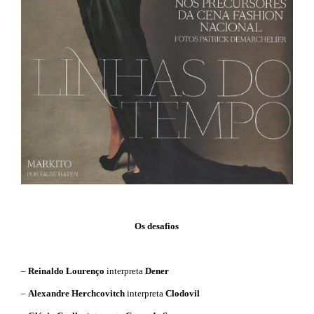
Os desafios
–
Reinaldo Lourenço
interpreta
Dener
–
Alexandre Herchcovitch
interpreta
Clodovil