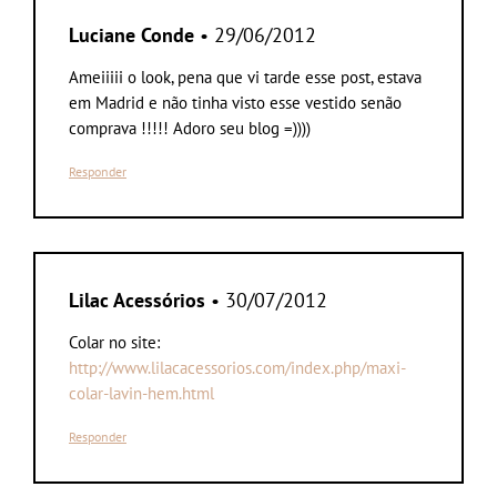
Luciane Conde
• 29/06/2012
Ameiiiii o look, pena que vi tarde esse post, estava
em Madrid e não tinha visto esse vestido senão
comprava !!!!! Adoro seu blog =))))
Responder
Lilac Acessórios
• 30/07/2012
Colar no site:
http://www.lilacacessorios.com/index.php/maxi-
colar-lavin-hem.html
Responder