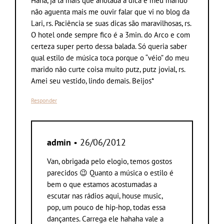
Haha, já tá mais que anotada a dica e meu marido
não aguenta mais me ouvir falar que vi no blog da
Lari, rs. Paciência se suas dicas são maravilhosas, rs.
O hotel onde sempre fico é a 3min. do Arco e com
certeza super perto dessa balada. Só queria saber
qual estilo de música toca porque o “véio” do meu
marido não curte coisa muito putz, putz jovial, rs.
Amei seu vestido, lindo demais. Beijos*
Responder
admin
• 26/06/2012
Van, obrigada pelo elogio, temos gostos
parecidos 😉 Quanto a música o estilo é
bem o que estamos acostumadas a
escutar nas rádios aqui, house music,
pop, um pouco de hip-hop, todas essa
dançantes. Carrega ele hahaha vale a