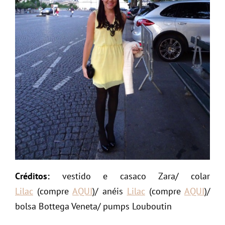
Créditos:
vestido e casaco Zara/ colar
Lilac
(compre
AQUI
)/ anéis
Lilac
(compre
AQUI
)/
bolsa Bottega Veneta/ pumps Louboutin