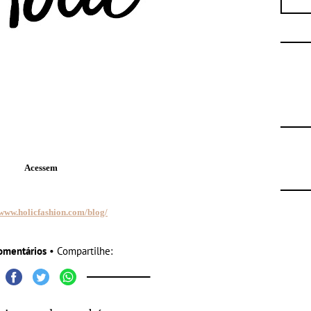
Acessem
/www.holicfashion.com/blog/
omentários
• Compartilhe: