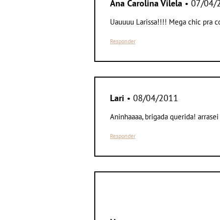
Ana Carolina Vilela
• 07/04/
Uauuuu Larissa!!!! Mega chic pra co
Responder
Lari
• 08/04/2011
Aninhaaaa, brigada querida! arrase
Responder