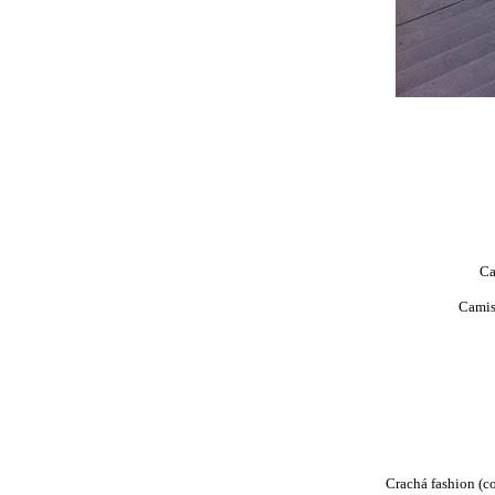
Ca
Camis
Crachá fashion (cof