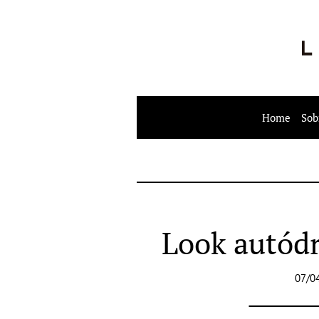
Home
Sob
Look autódr
07/0