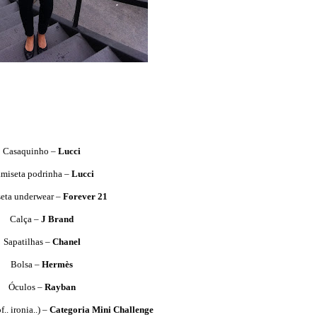
Casaquinho –
Lucci
miseta podrinha –
Lucci
eta underwear –
Forever 21
Calça –
J Brand
Sapatilhas –
Chanel
Bolsa –
Hermès
Óculos –
Rayban
.. ironia..) –
Categoria Mini Challenge