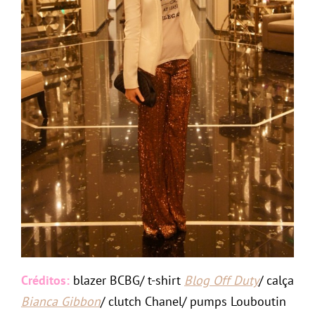
Créditos:
blazer BCBG/ t-shirt
Blog Off Duty
/ calça
Bianca Gibbon
/ clutch Chanel/ pumps Louboutin