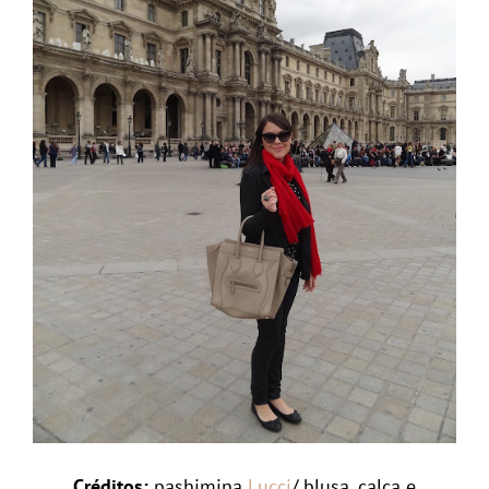
Créditos:
pashimina
Lucci
/ blusa, calça e