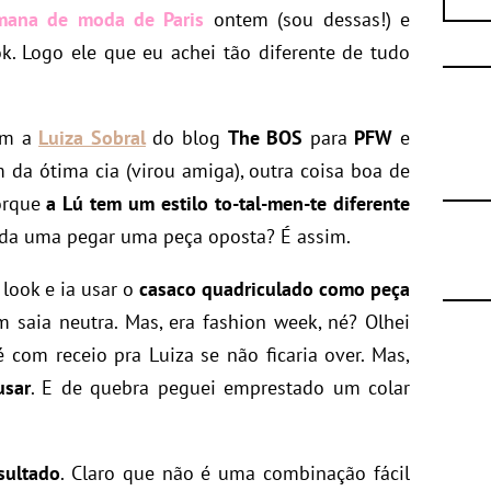
mana de moda de Paris
ontem (sou dessas!) e
k. Logo ele que eu achei tão diferente de tudo
om a
Luiza Sobral
do blog
The BOS
para
PFW
e
da ótima cia (virou amiga), outra coisa boa de
porque
a Lú tem um estilo to-tal-men-te diferente
cada uma pegar uma peça oposta? É assim.
look e ia usar o
casaco quadriculado como peça
om saia neutra. Mas, era fashion week, né? Olhei
 com receio pra Luiza se não ficaria over. Mas,
usar
. E de quebra peguei emprestado um colar
sultado
. Claro que não é uma combinação fácil