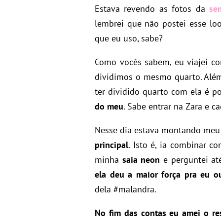
Estava revendo as fotos da
se
lembrei que não postei esse loo
que eu uso, sabe?
Como vocês sabem, eu viajei c
dividimos o mesmo quarto. Além 
ter dividido quarto com ela é 
do meu
. Sabe entrar na Zara e 
Nesse dia estava montando meu 
principal
. Isto é, ia combinar c
minha
saia neon
e perguntei até
ela deu a maior força pra eu o
dela #malandra.
No fim das contas eu amei o re