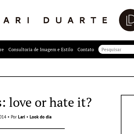
re
Consultoria de Imagem e Estilo
Contato
: love or hate it?
014 • Por
Lari
•
Look do dia