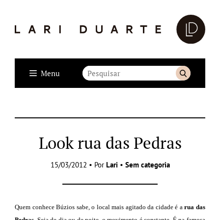
Menu
Look rua das Pedras
15/03/2012 • Por
Lari
•
Sem categoria
Quem conhece Búzios sabe, o local mais agitado da cidade é a
rua das
Pedras
. Seja de dia ou de noite, o movimento é constante. É na famosa