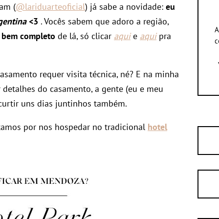
am (
@lariduarteoficial
) já sabe a novidade:
eu
gentina
<3
. Vocês sabem que adoro a região,
A
o bem completo
de lá, só clicar
aqui
e
aqui
pra
c
asamento requer visita técnica, né? E na minha
r detalhes do casamento, a gente (eu e meu
 curtir uns dias juntinhos também.
ptamos por nos hospedar no tradicional
hotel