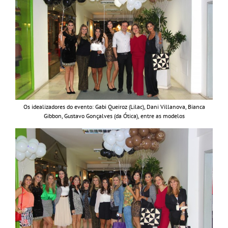
Os idealizadores do evento: Gabi Queiroz (Lilac), Dani Villanova, Bianca
Gibbon, Gustavo Gonçalves (da Ótica), entre as modelos