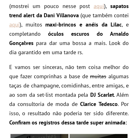
(mostrei um pouco nesse post
aqui
),
sapatos
trend alert da Dani Villanova
(que também contei
aqui
), muitos
maxi-brincos e anéis da Lilac
, e
completando
óculos escuros do Arnaldo
Gonçalves
para dar uma bossa a mais. Look do
dia garantido em uma tarde rs.
E vamos ser sinceras, não tem coisa melhor do
que fazer comprinhas a base de
muitas
algumas
taças de champagne, comidinhas, entre amigas, e
ao som da set-list montada pela
DJ Scarlet
. Além
da consultoria de moda de
Clarice Tedesco
. Por
isso, o resultado não poderia ter sido diferente.
Confiram os registros dessa tarde super animada: