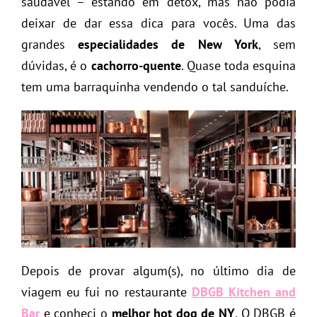
saudável – estando em detox, mas não podia
deixar de dar essa dica para vocês. Uma das
grandes
especialidades de New York
, sem
dúvidas, é o
cachorro-quente
. Quase toda esquina
tem uma barraquinha vendendo o tal sanduíche.
Depois de provar algum(s), no último dia de
viagem eu fui no restaurante
DBGB Kitchen and
Bar
e conheci o
melhor hot dog de NY
. O DBGB é