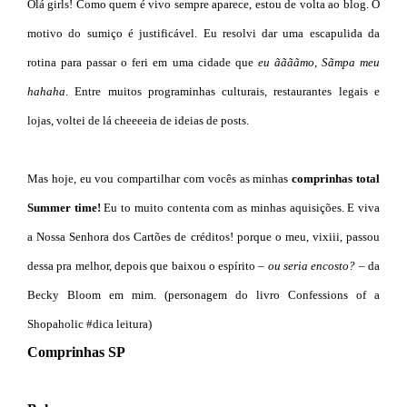
Olá girls! Como quem é vivo sempre aparece, estou de volta ao blog. O
motivo do sumiço é justificável. Eu resolvi dar uma escapulida da
rotina para passar o feri em uma cidade que
eu ããããmo, Sãmpa meu
hahaha
. Entre muitos programinhas culturais, restaurantes legais e
lojas, voltei de lá cheeeeia de ideias de posts.
Mas hoje, eu vou compartilhar com vocês as minhas
comprinhas total
Summer time!
Eu to muito contenta com as minhas aquisições. E viva
a Nossa Senhora dos Cartões de créditos! porque o meu, vixiii, passou
dessa pra melhor, depois que baixou o espírito
– ou seria encosto? –
da
Becky Bloom em mim. (personagem do livro Confessions of a
Shopaholic #dica leitura)
Comprinhas SP