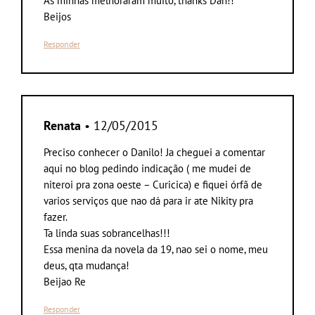
As minhas melhoraram muito, thanks Dan!!
Beijos
Responder
Renata
• 12/05/2015
Preciso conhecer o Danilo! Ja cheguei a comentar
aqui no blog pedindo indicação ( me mudei de
niteroi pra zona oeste – Curicica) e fiquei órfã de
varios serviços que nao dá para ir ate Nikity pra
fazer.
Ta linda suas sobrancelhas!!!
Essa menina da novela da 19, nao sei o nome, meu
deus, qta mudança!
Beijao Re
Responder