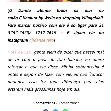
(
O Danilo atende todos os dias no
salão C.Kamura by Wella no shopping VillageMall.
Para marcar horário com ele é só ligar para 21
3252-2620/ 3252-2619 – E sigam ele no
Instagram!
@dansevero
)
Nota da Lari:
gente além de dizer que passei mal
de rir com o post do Dan hahaha, eu quero
reforçar o que ele disse. Minha sobrancelha é
antes e depois de fazer com ele, eu não “cutuco”
nuuunca. Isso fez toda diferença para elas
estarem mais grossinhas hoje em dia.
6 comentários
• Compartilhe: