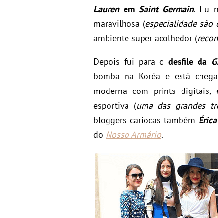
Lauren
em
Saint Germain
. Eu 
maravilhosa (
especialidade sã
ambiente super acolhedor (
recom
Depois fui para o
desfile da
G
bomba na Koréa e está chega
moderna com prints digitais
esportiva (
uma das grandes t
bloggers cariocas também
Éric
do
Nosso Armário
.