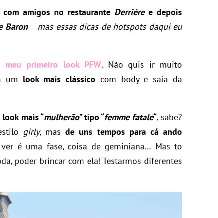
ar com amigos no restaurante
Derriére
e depois
e Baron
–
mas essas dicas de hotspots daqui eu
o meu primeiro look PFW
. Não quis ir muito
com um
look mais clássico
com body e saia da
 look mais “
mulherão
” tipo “
femme fatale
“
, sabe?
estilo
girly
, mas
de uns tempos para cá ando
i ver é uma fase, coisa de geminiana… Mas to
moda, poder brincar com ela! Testarmos diferentes