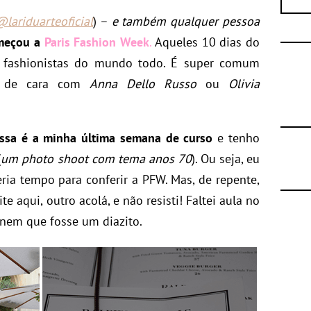
lariduarteoficial
) –
e também qualquer pessoa
omeçou a
Paris Fashion Week
.
Aqueles 10 dias do
fashionistas do mundo todo. É super comum
r de cara com
Anna Dello Russo
ou
Olivia
ssa é a minha última semana de curso
e tenho
(
um photo shoot com tema anos 70
). Ou seja, eu
ria tempo para conferir a PFW. Mas, de repente,
 aqui, outro acolá, e não resisti! Faltei aula no
r nem que fosse um diazito.