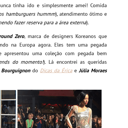
nunca tinha ido e simplesmente amei! Comida
o os hamburguers hummm
), atendimento ótimo e
endo fazer reserva para a área externa
).
round Zero
, marca de designers Koreanos que
ndo na Europa agora. Eles tem uma pegada
, e apresentou uma coleção com pegada bem
rends do momento!
). Lá encontrei as queridas
a Bourguignon
do
Dicas da Érica
e
Júlia Moraes