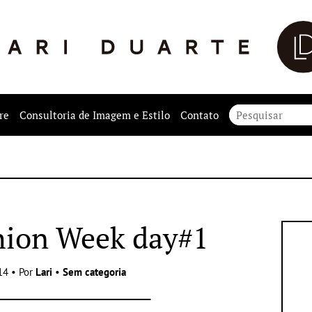
re
Consultoria de Imagem e Estilo
Contato
hion Week day#1
14 • Por
Lari
•
Sem categoria