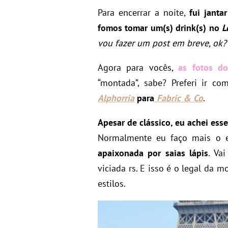
Para encerrar a noite,
fui jant
fomos tomar um(s) drink(s) no
L
vou fazer um post em breve, ok?
Agora para vocês,
as fotos d
“montada”, sabe? Preferi ir 
Alphorria
para
Fabric & Co
.
Apesar de clássico, eu achei esse
Normalmente eu faço mais o 
apaixonada por saias lápis
. Va
viciada rs. E isso é o legal da 
estilos.