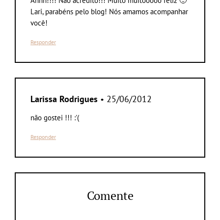
Ahhh!!!! Não acredito!!! Muito muitooooo feliz 🙂
Lari, parabéns pelo blog! Nós amamos acompanhar
você!
Responder
Larissa Rodrigues
• 25/06/2012
não gostei !!! :'(
Responder
Comente