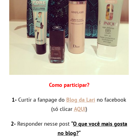
Como participar?
1-
Curtir a fanpage do
Blog da Lari
no facebook
(só clicar
AQUI
)
2-
Responder nesse post
“
O que você mais gosta
no blog?
“