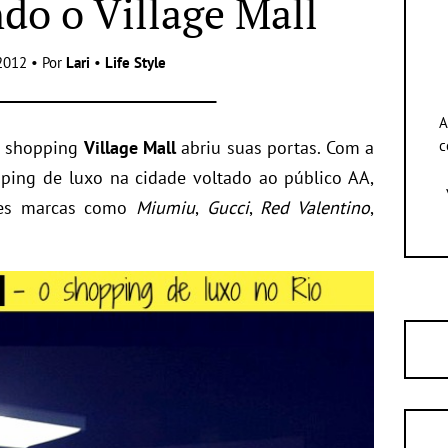
o o Village Mall
2012 • Por
Lari
•
Life Style
A
 o shopping
Village Mall
abriu suas portas. Com a
c
pping de luxo na cidade voltado ao público AA,
des marcas como
Miumiu
,
Gucci
,
Red Valentino
,