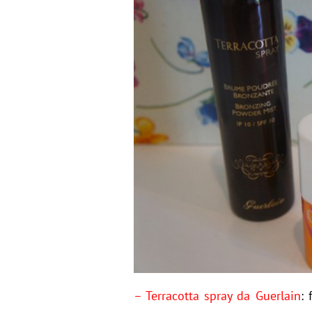
– Terracotta spray da Guerlain
: