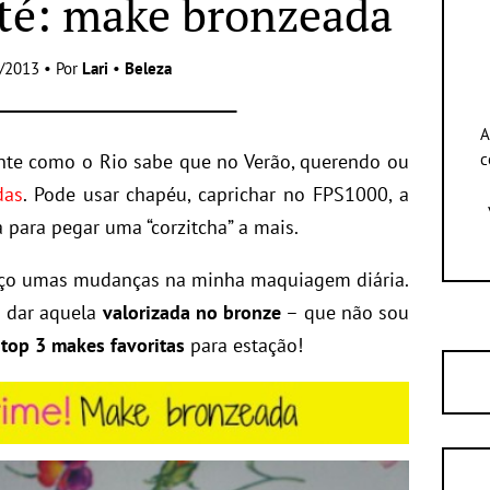
té: make bronzeada
/2013 • Por
Lari
•
Beleza
A
e como o Rio sabe que no Verão, querendo ou
c
das
. Pode usar chapéu, caprichar no FPS1000, a
 para pegar uma “corzitcha” a mais.
aço umas mudanças na minha maquiagem diária.
a dar aquela
valorizada no bronze
– que não sou
u
top 3 makes favoritas
para estação!