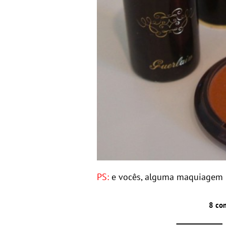
PS:
e vocês, alguma maquiagem i
8 co