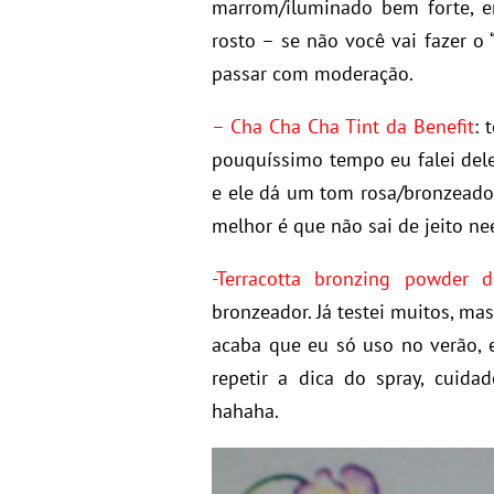
marrom/iluminado bem forte, e
rosto – se não você vai fazer o 
passar com moderação.
– Cha Cha Cha Tint da Benefit
: 
pouquíssimo tempo eu falei del
e ele dá um tom rosa/bronzeado 
melhor é que não sai de jeito n
-Terracotta bronzing powder d
bronzeador. Já testei muitos, ma
acaba que eu só uso no verão, e
repetir a dica do spray, cuida
hahaha.