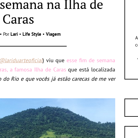
semana na Ilha de
Caras
• Por
Lari
•
Life Style
•
Viagem
A
c
@lariduarteoficial
) viu que
esse fim de semana
aras, a famosa Ilha de Caras
que está localizada
o do Rio e que vocês já estão carecas de me ver