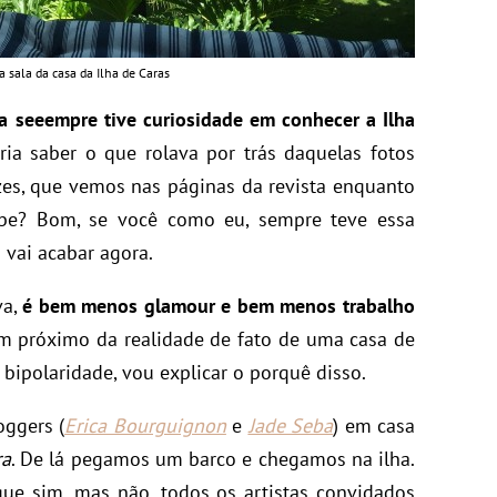
a sala da casa da Ilha de Caras
a seeempre tive curiosidade em conhecer a Ilha
ria saber o que rolava por trás daquelas fotos
lizes, que vemos nas páginas da revista enquanto
abe? Bom, se você como eu, sempre teve essa
 vai acabar agora.
va,
é bem menos glamour e bem menos trabalho
em próximo da realidade de fato de uma casa de
 bipolaridade, vou explicar o porquê disso.
oggers (
Erica Bourguignon
e
Jade Seba
) em casa
ra
. De lá pegamos um barco e chegamos na ilha.
que sim, mas não, todos os artistas convidados