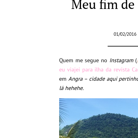
Meu fim de 
01/02/2016 
Quem me segue no
Instagram
(
eu viajei para ilha da revista C
em
Angra – cidade aqui pertinh
lá hehehe.