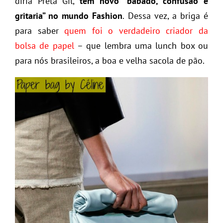
diria Preta Gil,
tem novo “babado, confusão e
gritaria” no mundo Fashion
. Dessa vez, a briga é
para saber
quem foi o verdadeiro criador da
bolsa de papel
– que lembra uma lunch box ou
para nós brasileiros, a boa e velha sacola de pão.