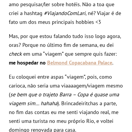
amo pesquisar/ler sobre hotéis. Não a toa que
criei a hashtag
#ViajandoComLari
, né? Viajar é de
fato um dos meus principais hobbies <3
Mas, por que estou falando tudo isso logo agora,
oras? Porque no último fim de semana, eu dei
check
em uma “viagem” que sempre quis fazer:
me hospedar no
Belmond Copacabana Palace
.
Eu coloquei entre aspas “viagem”, pois, como
carioca, não seria uma viaaaagem/viagem mesmo
(
se bem que o trajeto Barra – Copa é quase uma
viagem sim… hahaha
). Brincadeiritchas a parte,
no fim das contas eu me senti viajando real, me
senti uma turista no meu próprio Rio, e voltei
domingo renovada para casa.