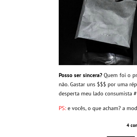
Posso ser sincera?
Quem foi o pr
não. Gastar uns $$$ por uma ré
desperta meu lado consumista #
PS:
e vocês, o que acham? a mod
4 co