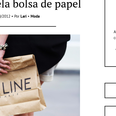
la bolsa de papel
0/2012 • Por
Lari
•
Moda
A
c