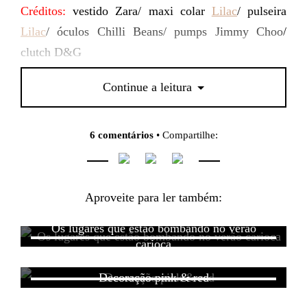
Créditos:
vestido Zara/ maxi colar
Lilac
/ pulseira
Lilac
/ óculos Chilli Beans/ pumps Jimmy Choo/
clutch D&G
PS:
me contem, o que acharam do look?
Continue a leitura
6 comentários
• Compartilhe:
Aproveite para ler também:
Os lugares que estão bombando no verão
carioca
Decoração pink & red