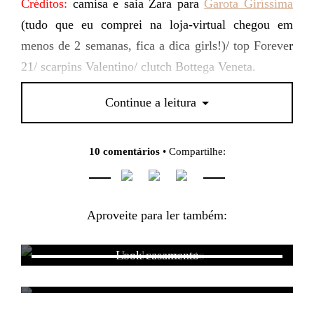
Créditos:
camisa e saia Zara para
Garota Giríssima
(tudo que eu comprei na loja-virtual chegou em
menos de 2 semanas, fica a dica girls!)/ top Forever
21/ scarpins Valentino/ clutch Bottega Veneta.
PS:
o que acharam do look, aprovado?
Continue a leitura
10 comentários
• Compartilhe:
Aproveite para ler também:
Look casamento
Look daily