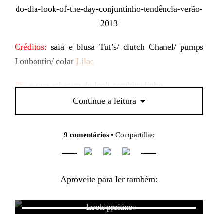
Créditos:
saia e blusa Tut’s/ clutch Chanel/ pumps
Louboutin/ colar
Lilac
PS:
o que acharam do look combinadinho,
aprovado?
Continue a leitura
9 comentários
• Compartilhe:
Aproveite para ler também:
Look praiano