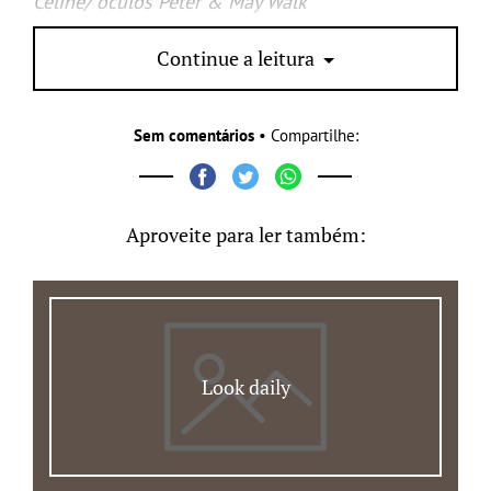
Céline/ óculos Peter & May Walk
PS:
o que acharam dos looks? Me contem : )
Continue a leitura
Sem comentários
• Compartilhe:
Aproveite para ler também:
Look daily