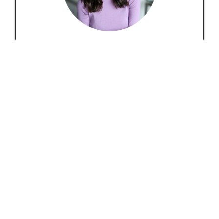
Lari Duarte
Aqui é um espaço entre amigas para
compartilharmos nossas ideias sobre moda, beleza,
comportamento, viagem, tudo que só nós mulheres
amamos.
Navegue nas categorias
Navegue nos assuntos