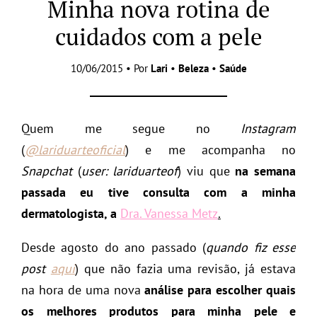
Minha nova rotina de
cuidados com a pele
10/06/2015 • Por
Lari
•
Beleza
•
Saúde
Quem me segue no
Instagram
(
@lariduarteoficial
) e me acompanha no
Snapchat
(
user: lariduarteof
) viu que
na semana
passada eu tive consulta com a minha
dermatologista, a
Dra. Vanessa Metz
.
Desde agosto do ano passado (
quando fiz esse
post
aqui
) que não fazia uma revisão, já estava
na hora de uma nova
análise para escolher quais
os melhores produtos para minha pele e