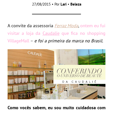
27/08/2015 • Por
Lari
•
Beleza
A convite da assessoria
Ferraz Moda
,
ontem eu fui
visitar a loja da
Caudalí
e
que fica no shopping
VillageMall
–
e foi a primeira da marca no Brasil.
Como vocês sabem, eu sou muito cuidadosa com