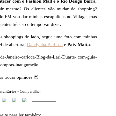
ntecer com o Fashion Mall e o Rio Design Barra
.
nuir mesmo? Os clientes vão mudar de shopping?
do FM vou dar minhas escapulidas no Village, mas
ientes fiéis só o tempo vai dizer.
os shoppings de lado, segue uma foto com minhas
l de abertura,
Dandynha Barbosa
e
Paty Matta
.
s trocar opiniões 😉
mentários
• Compartilhe:
eite para ler também: