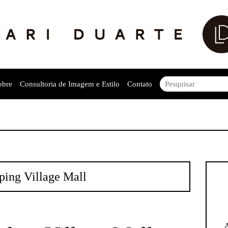
obre
Consultoria de Imagem e Estilo
Contato
ping Village Mall
A