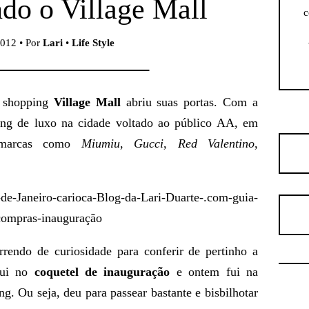
do o Village Mall
c
2012 • Por
Lari
•
Life Style
o shopping
Village Mall
abriu suas portas. Com a
ing de luxo na cidade voltado ao público AA, em
s marcas como
Miumiu
,
Gucci
,
Red Valentino
,
endo de curiosidade para conferir de pertinho a
fui no
coquetel de inauguração
e ontem fui na
g. Ou seja, deu para passear bastante e bisbilhotar